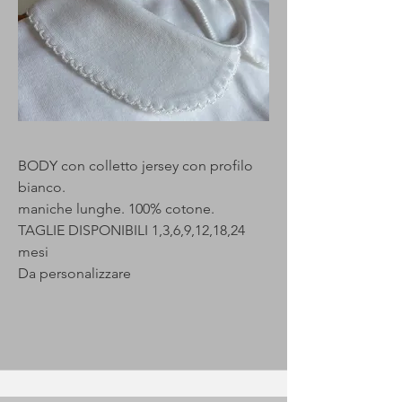
BODY con colletto jersey con profilo
bianco.
maniche lunghe. 100% cotone.
TAGLIE DISPONIBILI 1,3,6,9,12,18,24
mesi
Da personalizzare