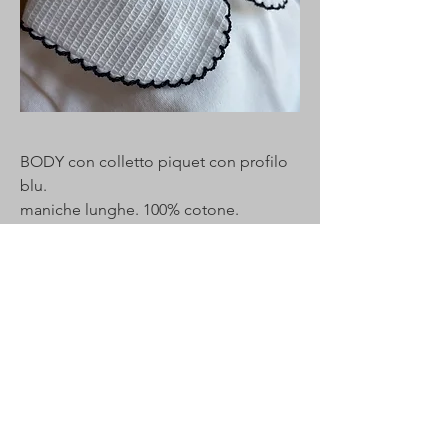
BODY con colletto piquet con profilo
blu.
maniche lunghe. 100% cotone.
TAGLIE DISPONIBILI 1,3,6,9,12,18,24
mesi
Da personalizzare