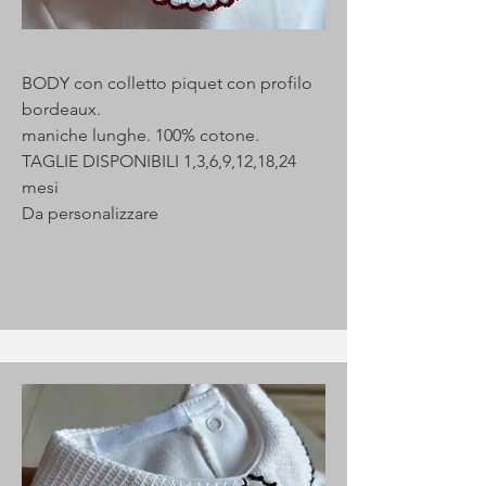
BODY con colletto piquet con profilo
bordeaux.
maniche lunghe. 100% cotone.
TAGLIE DISPONIBILI 1,3,6,9,12,18,24
mesi
Da personalizzare